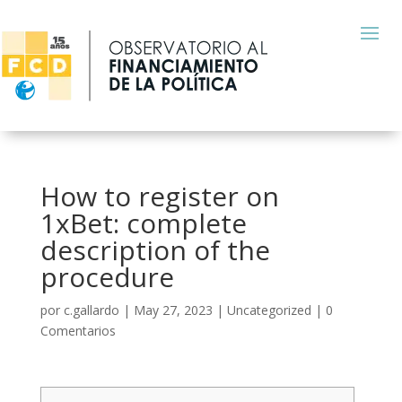
How to register on
1xBet: complete
description of the
procedure
por
c.gallardo
|
May 27, 2023
|
Uncategorized
|
0
Comentarios