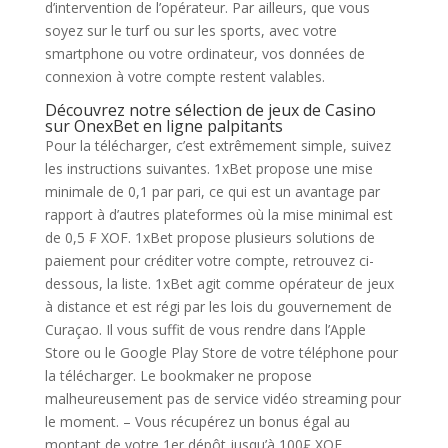
d’intervention de l’opérateur. Par ailleurs, que vous
soyez sur le turf ou sur les sports, avec votre
smartphone ou votre ordinateur, vos données de
connexion à votre compte restent valables.
Découvrez notre sélection de jeux de Casino
sur OnexBet en ligne palpitants
Pour la télécharger, c’est extrêmement simple, suivez
les instructions suivantes. 1xBet propose une mise
minimale de 0,1 par pari, ce qui est un avantage par
rapport à d’autres plateformes où la mise minimal est
de 0,5 ₣ XOF. 1xBet propose plusieurs solutions de
paiement pour créditer votre compte, retrouvez ci-
dessous, la liste. 1xBet agit comme opérateur de jeux
à distance et est régi par les lois du gouvernement de
Curaçao. Il vous suffit de vous rendre dans l’Apple
Store ou le Google Play Store de votre téléphone pour
la télécharger. Le bookmaker ne propose
malheureusement pas de service vidéo streaming pour
le moment. – Vous récupérez un bonus égal au
montant de votre 1er dépôt jusqu’à 100₣ XOF.