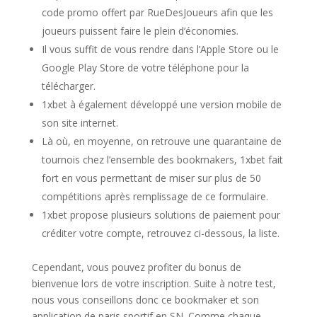
code promo offert par RueDesJoueurs afin que les
joueurs puissent faire le plein d’économies.
Il vous suffit de vous rendre dans l’Apple Store ou le
Google Play Store de votre téléphone pour la
télécharger.
1xbet à également développé une version mobile de
son site internet.
Là où, en moyenne, on retrouve une quarantaine de
tournois chez l’ensemble des bookmakers, 1xbet fait
fort en vous permettant de miser sur plus de 50
compétitions après remplissage de ce formulaire.
1xbet propose plusieurs solutions de paiement pour
créditer votre compte, retrouvez ci-dessous, la liste.
Cependant, vous pouvez profiter du bonus de
bienvenue lors de votre inscription. Suite à notre test,
nous vous conseillons donc ce bookmaker et son
application de paris sportif en SN. Comme chaque