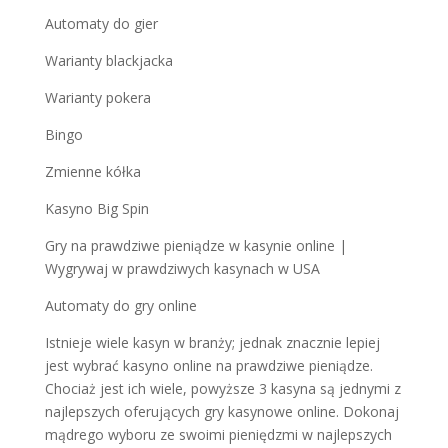
Automaty do gier
Warianty blackjacka
Warianty pokera
Bingo
Zmienne kółka
Kasyno Big Spin
Gry na prawdziwe pieniądze w kasynie online |
Wygrywaj w prawdziwych kasynach w USA
Automaty do gry online
Istnieje wiele kasyn w branży; jednak znacznie lepiej
jest wybrać kasyno online na prawdziwe pieniądze.
Chociaż jest ich wiele, powyższe 3 kasyna są jednymi z
najlepszych oferujących gry kasynowe online. Dokonaj
mądrego wyboru ze swoimi pieniędzmi w najlepszych