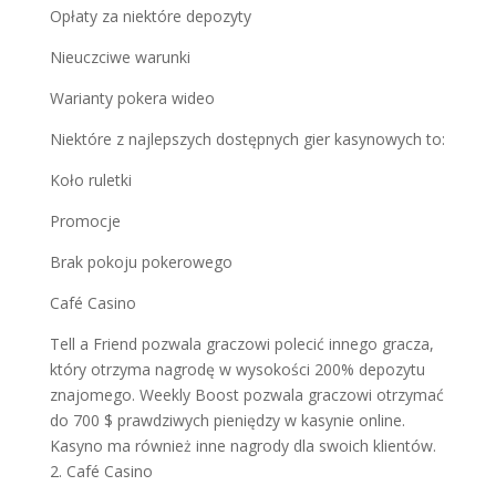
Opłaty za niektóre depozyty
Nieuczciwe warunki
Warianty pokera wideo
Niektóre z najlepszych dostępnych gier kasynowych to:
Koło ruletki
Promocje
Brak pokoju pokerowego
Café Casino
Tell a Friend pozwala graczowi polecić innego gracza,
który otrzyma nagrodę w wysokości 200% depozytu
znajomego. Weekly Boost pozwala graczowi otrzymać
do 700 $ prawdziwych pieniędzy w kasynie online.
Kasyno ma również inne nagrody dla swoich klientów.
2. Café Casino