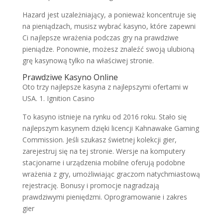
Hazard jest uzależniający, a ponieważ koncentruje się
na pieniądzach, musisz wybrać kasyno, które zapewni
Ci najlepsze wrażenia podczas gry na prawdziwe
pieniądze. Ponownie, możesz znaleźć swoją ulubioną
grę kasynową tylko na właściwej stronie.
Prawdziwe Kasyno Online
Oto trzy najlepsze kasyna z najlepszymi ofertami w
USA. 1. Ignition Casino
To kasyno istnieje na rynku od 2016 roku. Stało się
najlepszym kasynem dzięki licencji Kahnawake Gaming
Commission. Jeśli szukasz świetnej kolekcji gier,
zarejestruj się na tej stronie. Wersje na komputery
stacjonarne i urządzenia mobilne oferują podobne
wrażenia z gry, umożliwiając graczom natychmiastową
rejestrację. Bonusy i promocje nagradzają
prawdziwymi pieniędzmi. Oprogramowanie i zakres
gier